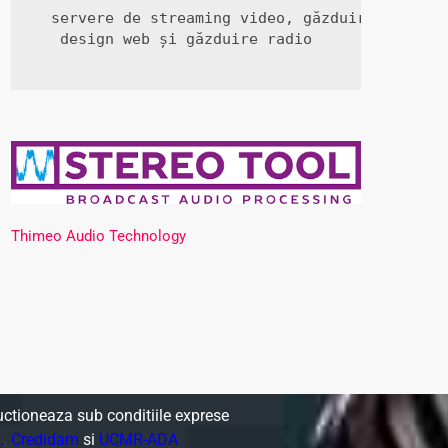
servere de streaming video, găzduire web,

 design web și găzduire radio
Thimeo Audio Technology
uctioneaza sub conditiile exprese
.
,
Credidam
si
UCMR-ADA