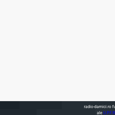
radio-damici.ro f
ale
U.P.F.R