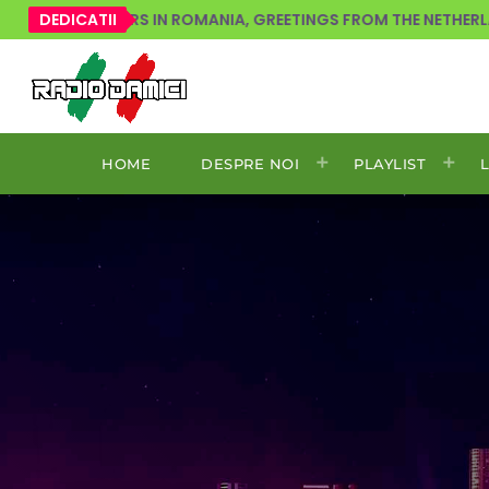
VERS IN ROMANIA, GREETINGS FROM THE NETHERLANDS!
DEDICATII
HOME
DESPRE NOI
PLAYLIST