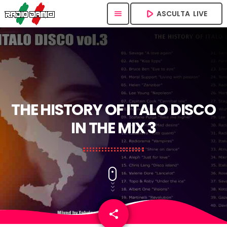
play_arrow
ASCULTA  LIVE
menu
THE HISTORY OF ITALO DISCO
IN THE MIX 3
share
email