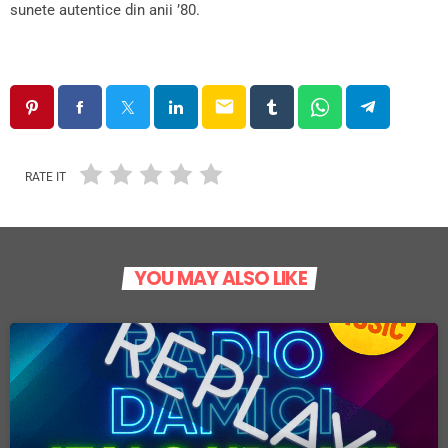
sunete autentice din anii ’80.
email
RATE IT
YOU MAY ALSO LIKE