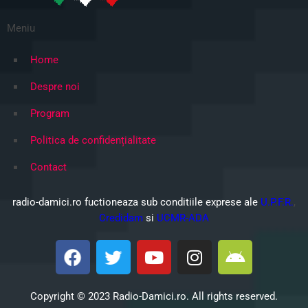
Meniu
Home
Despre noi
Program
Politica de confidențialitate
Contact
radio-damici.ro fuctioneaza sub conditiile exprese ale
U.P.F.R.
,
Credidam
si
UCMR-ADA
Copyright © 2023 Radio-Damici.ro.
All rights reserved.