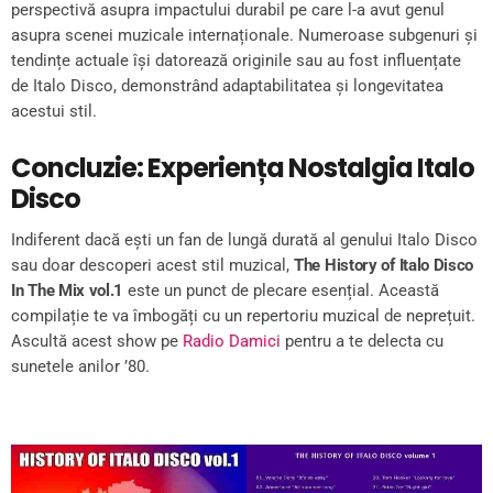
perspectivă asupra impactului durabil pe care l-a avut genul
asupra scenei muzicale internaționale. Numeroase subgenuri și
tendințe actuale își datorează originile sau au fost influențate
de Italo Disco, demonstrând adaptabilitatea și longevitatea
acestui stil.
Concluzie: Experiența Nostalgia Italo
Disco
Indiferent dacă ești un fan de lungă durată al genului Italo Disco
sau doar descoperi acest stil muzical,
The History of Italo Disco
In The Mix vol.1
este un punct de plecare esențial. Această
compilație te va îmbogăți cu un repertoriu muzical de neprețuit.
Ascultă acest show pe
Radio Damici
pentru a te delecta cu
sunetele anilor ’80.