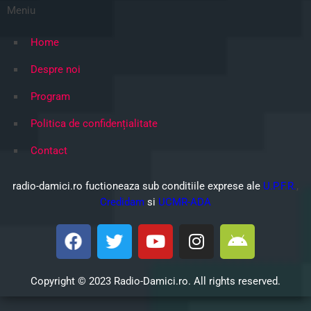
Meniu
Home
Despre noi
Program
Politica de confidențialitate
Contact
radio-damici.ro fuctioneaza sub conditiile exprese ale
U.P.F.R.
,
Credidam
si
UCMR-ADA
Copyright © 2023 Radio-Damici.ro.
All rights reserved.