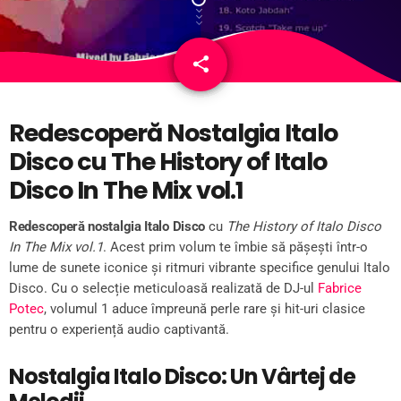
share
email
Redescoperă Nostalgia Italo
Disco cu The History of Italo
Disco In The Mix vol.1
Redescoperă nostalgia Italo Disco
cu
The History of Italo Disco
In The Mix vol.1
. Acest prim volum te îmbie să pășești într-o
lume de sunete iconice și ritmuri vibrante specifice genului Italo
Disco. Cu o selecție meticuloasă realizată de DJ-ul
Fabrice
Potec
, volumul 1 aduce împreună perle rare și hit-uri clasice
pentru o experiență audio captivantă.
Nostalgia Italo Disco: Un Vârtej de