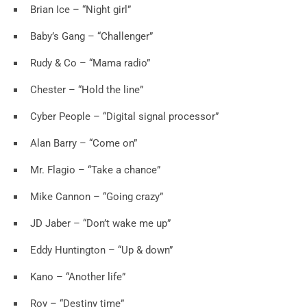
Brian Ice – “Night girl”
Baby’s Gang – “Challenger”
Rudy & Co – “Mama radio”
Chester – “Hold the line”
Cyber People – “Digital signal processor”
Alan Barry – “Come on”
Mr. Flagio – “Take a chance”
Mike Cannon – “Going crazy”
JD Jaber – “Don’t wake me up”
Eddy Huntington – “Up & down”
Kano – “Another life”
Roy – “Destiny time”