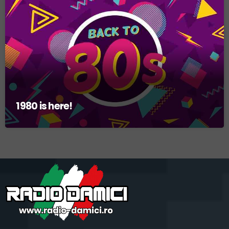
Ascultă muzică Freestyle din anii '80 și călătorește în timp la
Radio Damici
1980 is here!