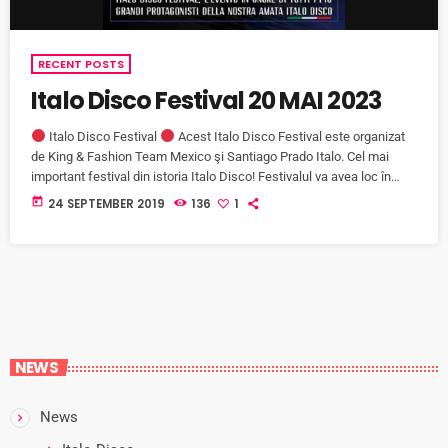
RECENT POSTS
Italo Disco Festival 20 MAI 2023
Italo Disco Festival
Acest Italo Disco Festival este organizat
de King & Fashion Team Mexico şi Santiago Prado Italo. Cel mai
important festival din istoria Italo Disco! Festivalul va avea loc în
Italia, la Valenza, Alessandria, Piemonte, pe data de 20 mai 2023, la
today
24 SEPTEMBER 2019
136
1
ora 20:00 UTC+02. "Dragostea, pasiunea și fericirea sunt cuvinte
care descriu perfect ce înseamnă Italo Disco pentru noi. Din
această cauză, vom desfășura acest mare […]
NEWS
News