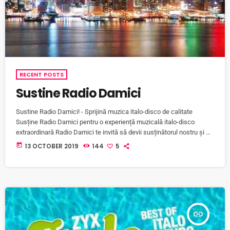
RECENT POSTS
Sustine Radio Damici
Sustine Radio Damici! - Sprijină muzica italo-disco de calitate
Susține Radio Damici pentru o experiență muzicală italo-disco
extraordinară Radio Damici te invită să devii susținătorul nostru și să
ne ajuți să aducem muzica italo-disco în inimile ascultătorilor noștri,
today
13 OCTOBER 2019
144
5
24 de ore pe zi, 7 zile pe săptămână. Suntem dedicați să vă oferim
cea mai bună calitate a muzicii italo-disco și să vă încântăm cu o
selecție diversă de melodii care […]
insert_link