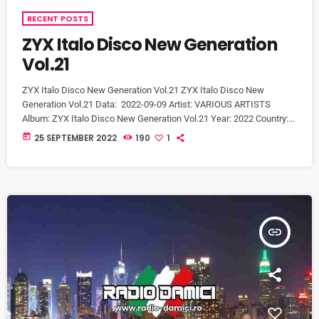
RECENT POSTS
ZYX Italo Disco New Generation
Vol.21
ZYX Italo Disco New Generation Vol.21 ZYX Italo Disco New
Generation Vol.21 Data: 2022-09-09 Artist: VARIOUS ARTISTS
Album: ZYX Italo Disco New Generation Vol.21 Year: 2022 Country:
Germany Style: Italo Disco, Electronic, Synthpop Label: ZYX Music
today
25 SEPTEMBER 2022
190
1
CD1 1. Italoconnection – All Over (Flemming Dalum Remix) (5:48) 2.
Mono Band – Come Back (Mix Extended Version) (6:14) 3.
Frontemare feat. Fabio Babini, Venus In Disgrace, Kimerica – Riviera
Balera (Extended Version) […]
insert_link